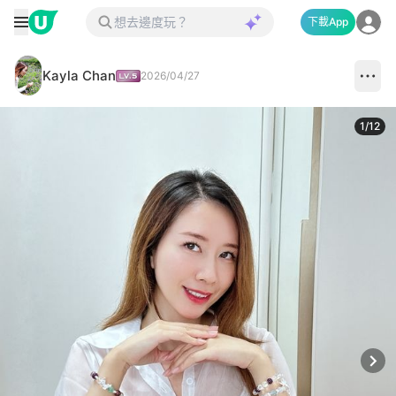
下載App
Kayla Chan
2026/04/27
1
/
12
Next