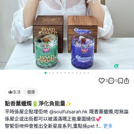
3
0
生活
健康
點香薰蠟燭🔋淨化負能量✨
平時係屋企點埋佢哋 @soulfulsarah.hk 嘅香薰蠟燭,咁無論
係屋企或出街都可以被滿滿嘅正能量圍繞住💞
黎緊佢哋仲會推出全新星座系列,重點係pet f
...
更多