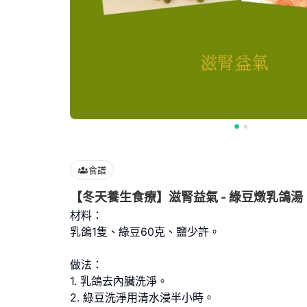
食譜
【冬天養生食療】滋腎益氣 - 綠豆燉乳鴿湯
材料：
乳鴿1隻、綠豆60克、鹽少許。
做法：
1. 乳鴿去內臟洗淨。
2. 綠豆洗淨用清水浸半小時。