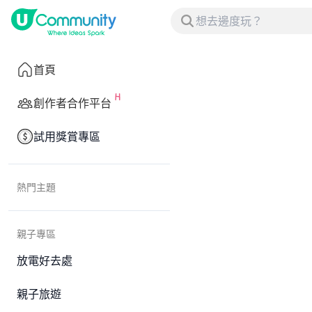
首頁
創作者合作平台
試用獎賞專區
熱門主題
親子專區
放電好去處
親子旅遊