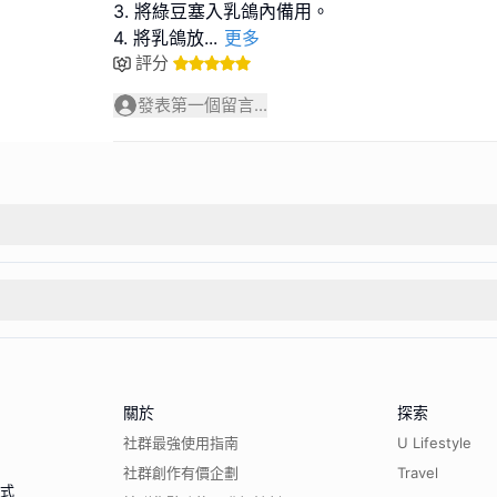
3. 將綠豆塞入乳鴿內備用。
4. 將乳鴿放
...
更多
評分
發表第一個留言...
關於
探索
社群最強使用指南
U Lifestyle
社群創作有價企劃
Travel
程式