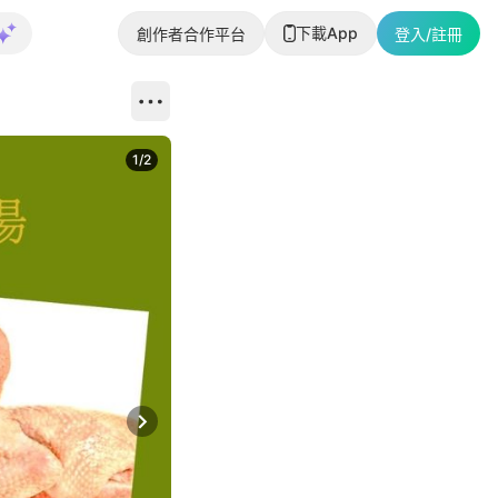
下載App
創作者合作平台
登入/註冊
1
/
2
即睇更多社
Next slide
返回帖文