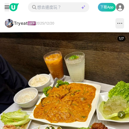
下載App
Tryeat
2025/12/20
1
/
7
Next