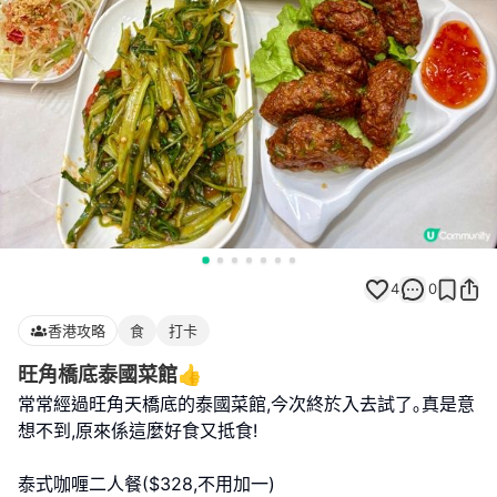
4
0
香港攻略
食
打卡
旺角橋底泰國菜館👍
常常經過旺角天橋底的泰國菜館,今次終於入去試了｡真是意
想不到,原來係這麼好食又抵食!
泰式咖喱二人餐($328,不用加一)