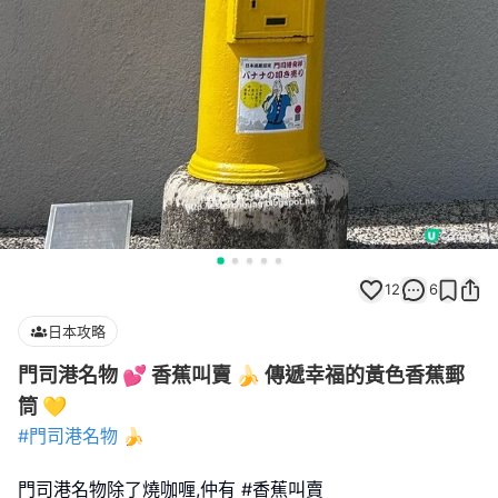
12
6
日本攻略
門司港名物 💕 香蕉叫賣 🍌 傳遞幸福的黃色香蕉郵
筒 💛
#門司港名物
🍌
門司港名物除了燒咖喱,仲有 #香蕉叫賣