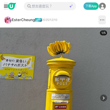
下載App
EsterCheung
2025/12/10
1
/
5
Next