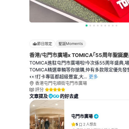
節日限定
聖誕Moments
香港/屯門市廣場x TOMICA｢55周年聖誕
TOMICA進駐屯門市廣場啦!今次係55周年盛典,
TOMICA精選車輛等你搶購,仲有多款限定優先發
👀!打卡專區都超級豐富,大
...
更多
香港屯門屯順街屯門市廣場
評分
文章提及
的好去處
屯門市廣場
5
2
人想去