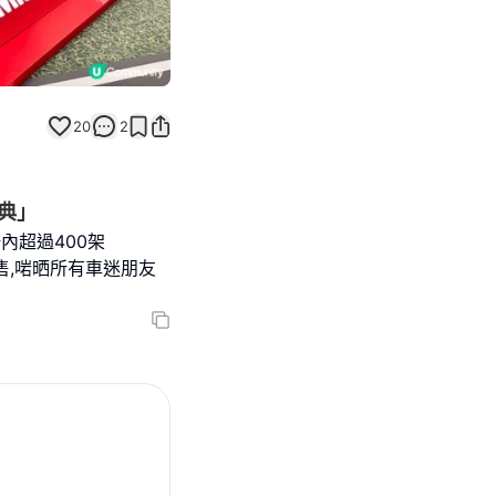
20
2
慶典」
場內超過400架
售,啱晒所有車迷朋友