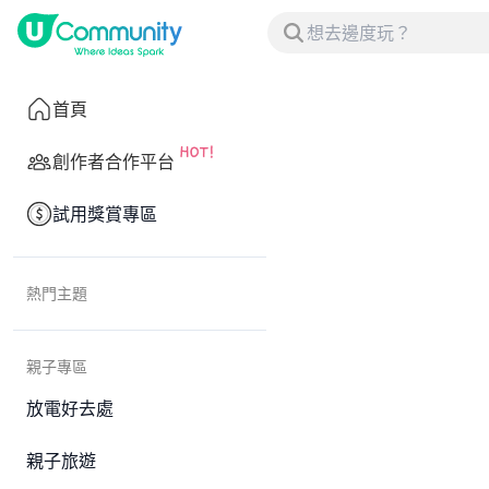
首頁
創作者合作平台
試用獎賞專區
熱門主題
親子專區
放電好去處
親子旅遊