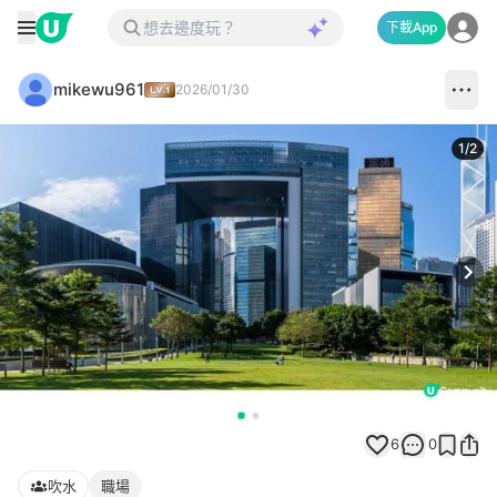
下載App
mikewu961
2026/01/30
1
/
2
Next
6
0
吹水
職場