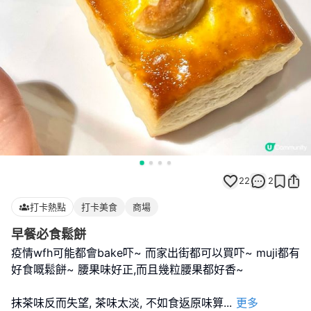
22
2
打卡熱點
打卡美食
商場
早餐必食鬆餅
疫情wfh可能都會bake吓~ 而家出街都可以買吓~ muji都有
好食嘅鬆餅~ 腰果味好正,而且幾粒腰果都好香~
抹茶味反而失望, 茶味太淡, 不如食返原味算
...
更多