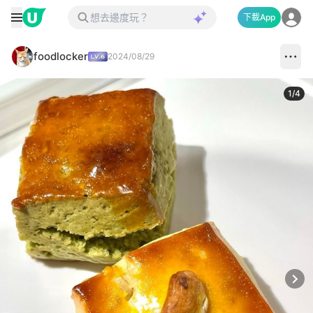
下載App
foodlocker
2024/08/29
1
/
4
Next