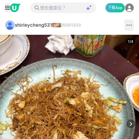
下載App
shirleycheng531
2025/12/23
1
/
4
Next