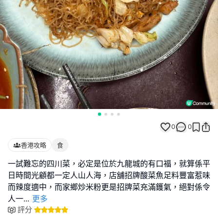
0
0
香港攻略
食
一試難忘的四川菜，必定是位於九龍城的有口福，就算係平
日時間光顧都一定人山人海，店舖招牌酸菜魚足料豐富惹味
而辣度適中，而家鄉炒米粉更是招牌菜充滿鑊氣，絕對係令
人一
...
更多
評分