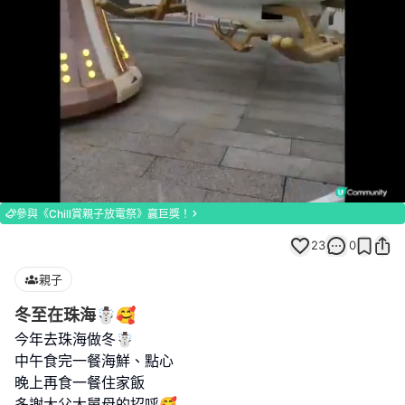
Loaded
:
Unmute
100.00%
參與《Chill賞親子放電祭》贏巨獎！
23
0
親子
冬至在珠海☃️🥰
今年去珠海做冬☃️
中午食完一餐海鮮、點心
晚上再食一餐住家飯
多謝大父大舅母的招呼🥰