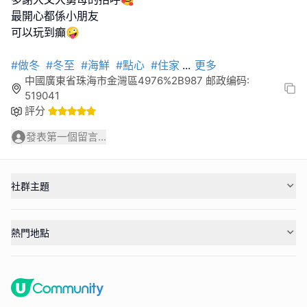
最開心都係小朋友
可以玩到癲🤪
#做冬
#冬至
#海鮮
#點心
#住家
...
更多
中國廣東省珠海市金灣區4976%2B987 邮政编码:
519041
評分
發表第一個留言...
社群主題
熱門地點