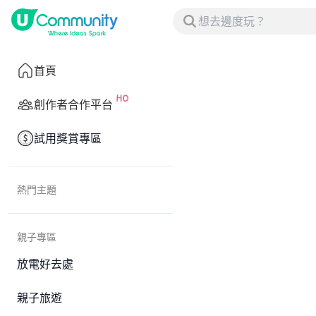
首頁
創作者合作平台
試用獎賞專區
熱門主題
親子專區
放電好去處
親子旅遊