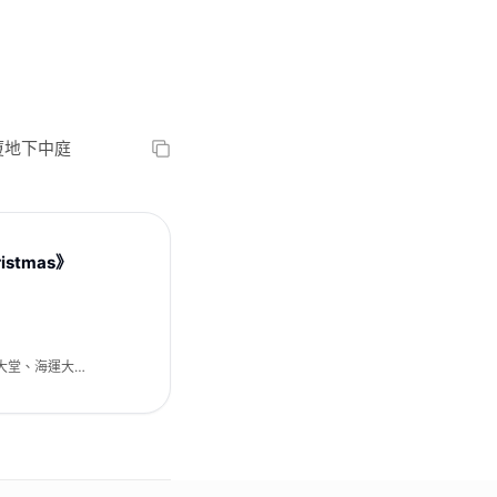
廈地下中庭
istmas》
大堂、海運大廈