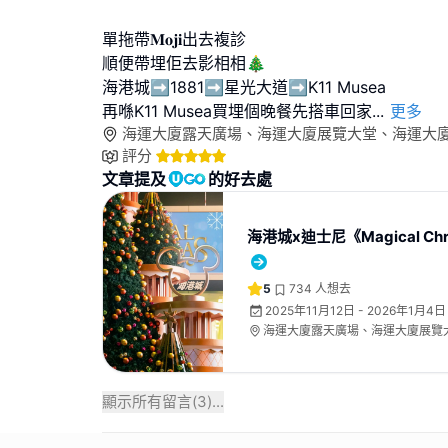
單拖帶𝐌𝐨𝐣𝐢出去複診
順便帶埋佢去影相相🎄
海港城➡️1881➡️星光大道➡️K11 Musea
再喺K11 Musea買埋個晚餐先搭車回家
...
更多
海運大廈露天廣場、海運大廈展覽大堂、海運大
評分
文章提及
的好去處
海港城x迪士尼《Magical Chr
5
734
人想去
2025年11月12日 - 2026年1月4日
海運大廈露天廣場、海運大廈展覽
地下中庭
顯示所有留言(
3
)...