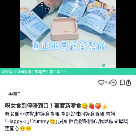
Loaded
:
Unmute
100.00%
參與《Chill賞親子放電祭》贏巨獎！
46
1
親子
呀女食到停唔到口！嘉寶新零食😋🍓🍑🍌
呀女係小吃貨,超鐘意食嘢,食到好味同鐘意嘅嘢,會講
｢Happy☺️｣｢Yummy😋｣,見到佢食得咁開心,我哋做父母嘅
更開心😌😌