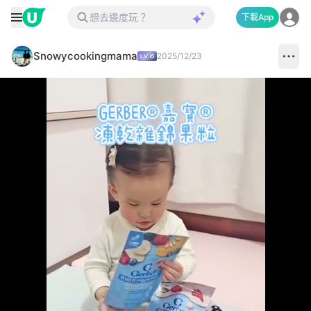
下載App
Snowycookingmama
2025/12/23