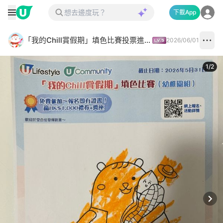
下載App
「我的Chill賞假期」填色比賽投票進行中✅
2026/06/01
1
/
2
Next