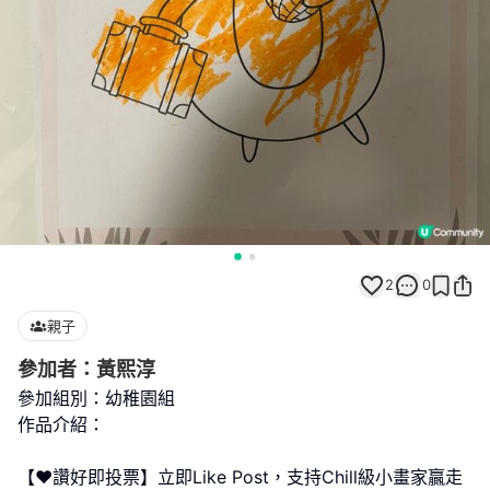
2
0
親子
參加者：黃熙淳
參加組別：幼稚園組
作品介紹：
【❤️讚好即投票】立即Like Post，支持Chill級小畫家贏走