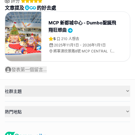
評分
文章提及
的好去處
MCP 新都城中心 - Dumbo聖誕飛
翔狂想曲
5
210
人想去
2025年11月1日 - 2026年1月1日
將軍澳欣景路8號 MCP CENTRAL（新
都城中心2期）L1天幕廣場
發表第一個留言...
社群主題
熱門地點