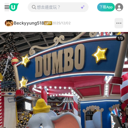
下載App
Beckyyung518
2025/12/02
1
/
3
Next