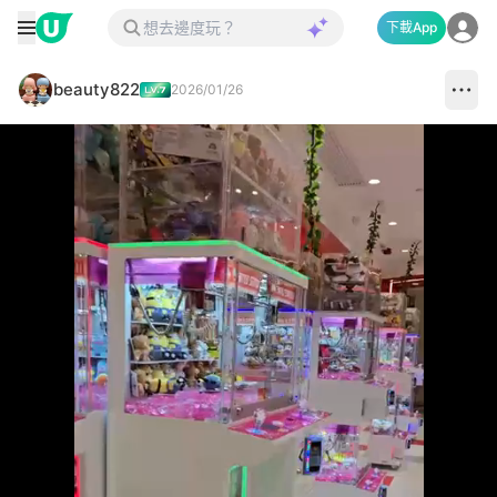
下載App
beauty822
2026/01/26