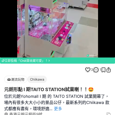
Loaded
:
Unmute
100.00%
立即投稿「Chill賞收藏可愛」！
3
1
潮流玩物
Chiikawa
元朗形點 I 期TAITO STATION試業喇！！🤩
位於元朗Yohomall I 期 的 TAITO STATION 試業開幕了，
場內有很多大大小小的景品公仔，最新系列的Chiikawa 款
式都應有盡有，環境舒適
...
更多
香港元朗元龍街9號