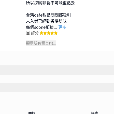
所以揀啲非食不可嘅重點去
台灣cafe甜點間間都吸引
未入鋪已經勁香烘焙味
每個scone都擠
...
更多
評分
顯示所有留言(
1
)...
關於
探索