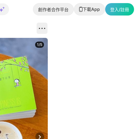
下載App
創作者合作平台
登入/註冊
1
/
5