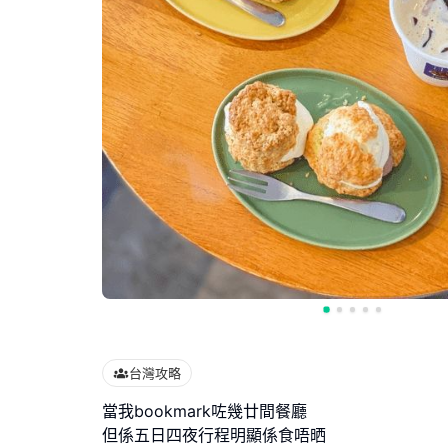
台灣攻略
當我bookmark咗幾廿間餐廳
但係五日四夜行程明顯係食唔晒