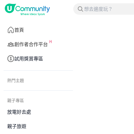
首頁
創作者合作平台
試用獎賞專區
熱門主題
親子專區
放電好去處
親子旅遊