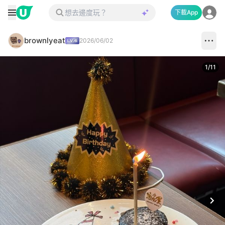
下載App
brownlyeat
2026/06/02
1
/
11
Next