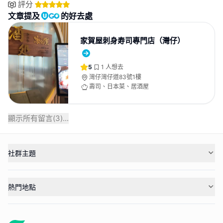
評分
文章提及
的好去處
家賀屋刺身寿司專門店（灣仔）
5
1
人想去
灣仔灣仔道83號1樓
壽司、日本菜、居酒屋
顯示所有留言(
3
)...
社群主題
熱門地點