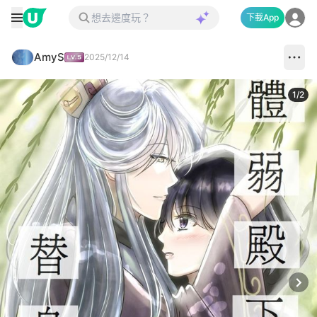
下載App
AmyS
2025/12/14
1
/
2
Next