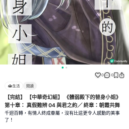
0
0
生活
閱讀
【完結】 【中華奇幻組】 《體弱殿下的替身小姐》
第十章： 真假難辨 04 與君之約／ 終章：朝霞共舞
千迴百轉，有情人終成眷屬，沒有比這更令人感動的美事
了！