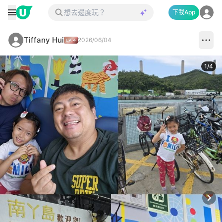
下載App
Tiffany Hui
2026/06/04
1
/
4
Next