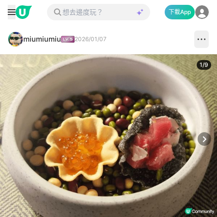
下載App
miumiumiu
2026/01/07
1
/
9
Next