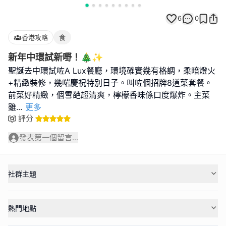
6
0
香港攻略
食
新年中環試新嘢！🎄✨
聖誕去中環試咗A Lux餐廳，環境確實幾有格調，柔暗燈火
+精緻裝修，幾啱慶祝特別日子。叫咗個招牌8道菜套餐。
前菜好精緻，個雪葩超清爽，檸檬香味係口度爆炸。主菜
雖
...
更多
評分
發表第一個留言...
社群主題
熱門地點