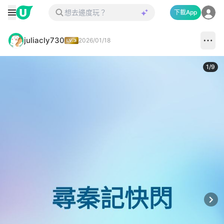
下載App
juliacly730
2026/01/18
1
/
9
Next