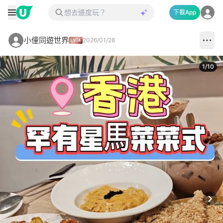
下載App
小僮同遊世界
2026/01/28
1
/
10
Next