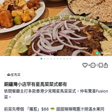
4
0
星馬菜
銅鑼灣小店罕有星馬菜菜式都有
依間餐廳主打多款香港少見嘅星馬菜菜式，仲有驚喜Fusion
菜。
前菜先嚟個 「羅惹」$88 🥗 甜甜辣辣嘅醬汁撈滿水果同