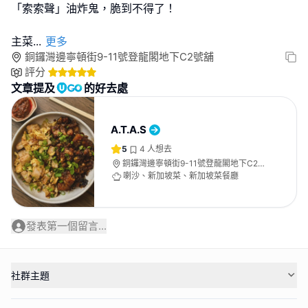
「索索聲」油炸鬼，脆到不得了！
主菜
...
更多
銅鑼灣邊寧頓街9-11號登龍閣地下C2號舖
評分
文章提及
的好去處
A.T.A.S
5
4
人想去
銅鑼灣邊寧頓街9-11號登龍閣地下C2號
舖
喇沙、新加坡菜、新加坡菜餐廳
發表第一個留言...
社群主題