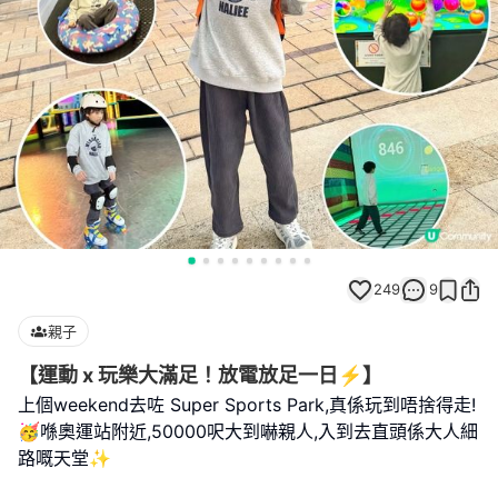
249
9
親子
【運動 x 玩樂大滿足！放電放足一日⚡】
上個weekend去咗 Super Sports Park,真係玩到唔捨得走!
🥳喺奧運站附近,50000呎大到嚇親人,入到去直頭係大人細
路嘅天堂✨