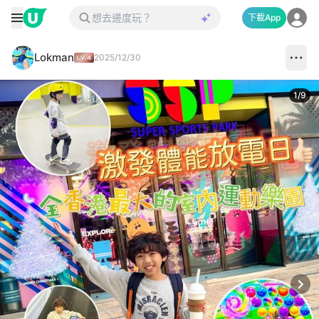
下載App
Lokman
2025/12/30
1
/
9
Next