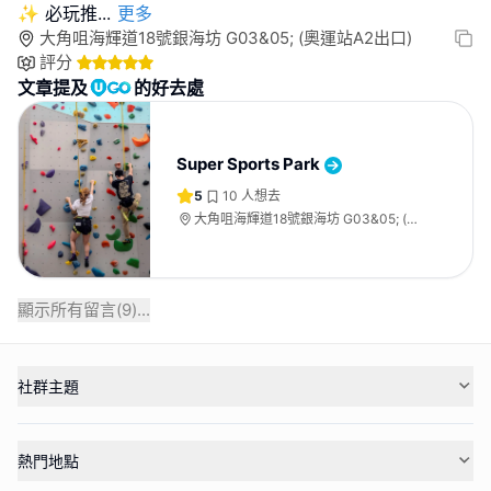
✨ 必玩推
...
更多
大角咀海輝道18號銀海坊 G03&05; (奧運站A2出口)​​
評分
文章提及
的好去處
Super Sports Park
5
10
人想去
大角咀海輝道18號銀海坊 G03&05; (奧
運站A2出口)​​
顯示所有留言(
9
)...
社群主題
熱門地點