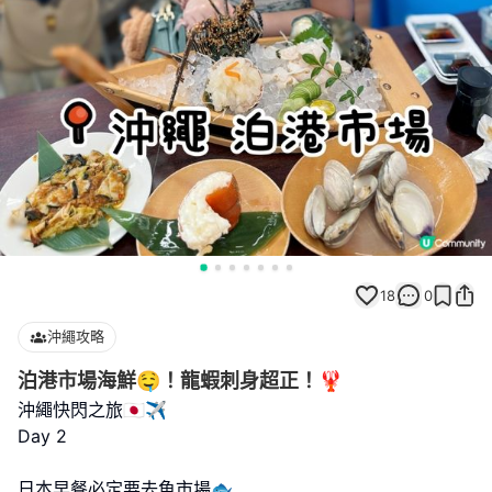
18
0
沖繩攻略
泊港市場海鮮🤤！龍蝦刺身超正！🦞
沖繩快閃之旅🇯🇵✈️
Day 2
日本早餐必定要去魚市場🐟