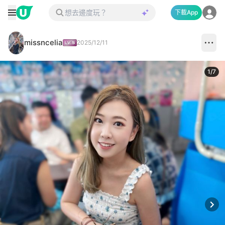
下載App
missncelia
2025/12/11
1
/
7
Next