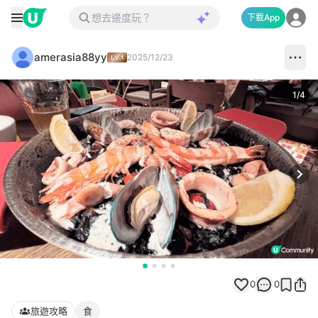
下載App
amerasia88yy
2025/12/23
1
/
4
Next
0
0
旅遊攻略
食