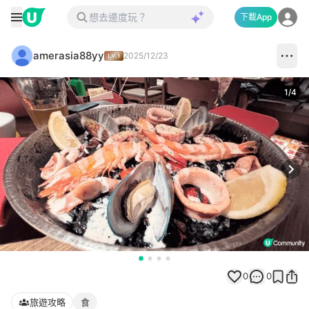
下載App
amerasia88yy
2025/12/23
1
/
4
Next
0
0
旅遊攻略
食