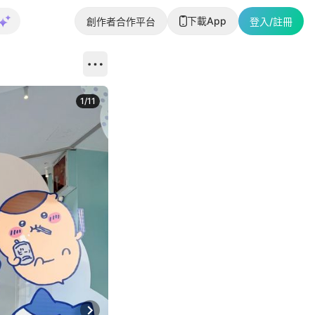
下載App
創作者合作平台
登入/註冊
1
/
11