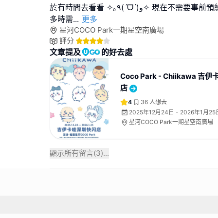
於有時間去看看 ✧｡٩(ˊᗜˋ)و✧ 現在不需要事前預約都可以進店,不過人
多時需
...
更多
星河COCO Park一期星空南廣場
評分
文章提及
的好去處
Coco Park - Chiikawa
店
4
36
人想去
2025年12月24日 - 2026年1月25
星河COCO Park一期星空南廣場
顯示所有留言(
3
)...