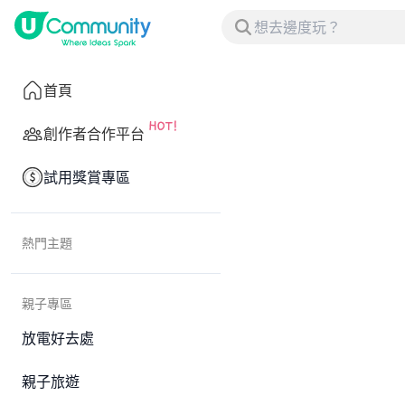
首頁
創作者合作平台
試用獎賞專區
熱門主題
親子專區
放電好去處
親子旅遊