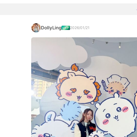
DollyLing
2026/01/21