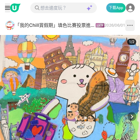
下載App
「我的Chill賞假期」填色比賽投票進行中✅
2026/06/01
1
/
2
Next