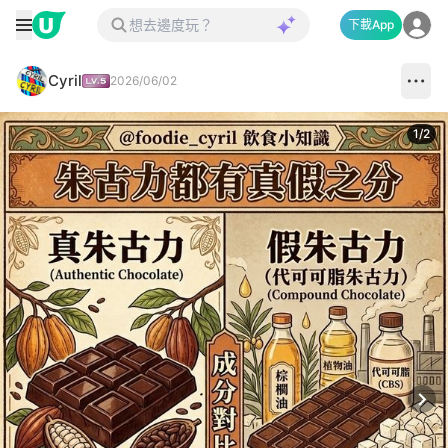
下載App
Cyril
2026/06/02
1
/
2
Next