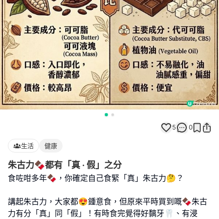
5
0
生活
健康
朱古力​🍫都有「真 · 假」之分
食咗咁多年🍫，你確定自己食緊「真」朱古力🤔？
​講起朱古力，大家都😍鍾意食，但原來平時買到嘅🍫朱古
力有分「真」同「假」！有時食完覺得好黐牙🦷、有浸