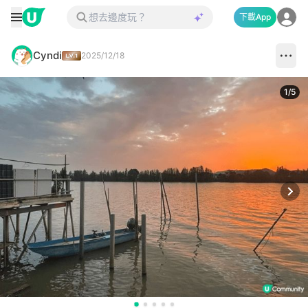
下載App
Cyndi
2025/12/18
1
/
5
Next