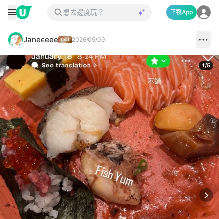
下載App
Janeeeee
2026/05/09
1
/
5
Next