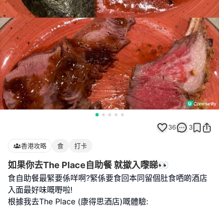
36
3
香港攻略
食
打卡
如果你去The Place自助餐 就撳入嚟睇👀
食自助餐最緊要係咩啊?緊係要食回本同留個肚食哂啲酒店
入面最好味嘅嘢啦!
根據我去The Place (康得思酒店)嘅體驗: