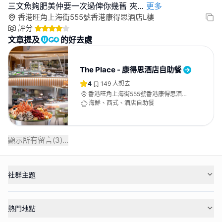
三文魚夠肥美仲要一次過俾你幾舊 夾
...
更多
香港旺角上海街555號香港康得思酒店L樓
評分
文章提及
的好去處
The Place - 康得思酒店自助餐
4
149
人想去
香港旺角上海街555號香港康得思酒店L
樓
海鮮、西式、酒店自助餐
顯示所有留言(
3
)...
社群主題
熱門地點