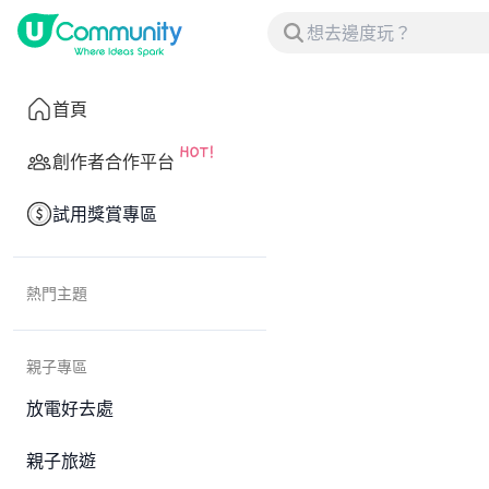
首頁
創作者合作平台
試用獎賞專區
熱門主題
親子專區
放電好去處
親子旅遊