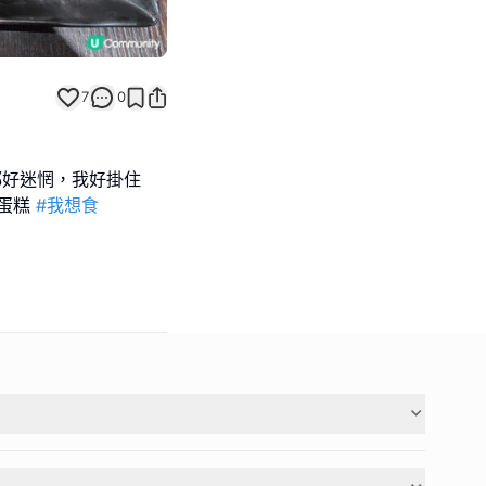
7
0
家都好迷惘，我好掛住
嘅蛋糕
#我想食