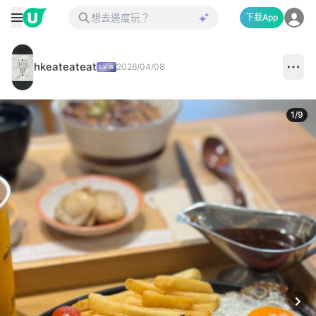
下載App
hkeateateat
2026/04/08
1
/
9
Next