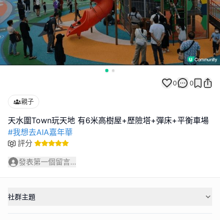
0
0
親子
#我想去AIA嘉年華
評分
發表第一個留言...
社群主題