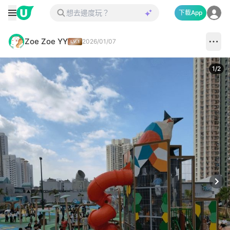
下載App
Zoe Zoe YY
2026/01/07
1
/
2
Next