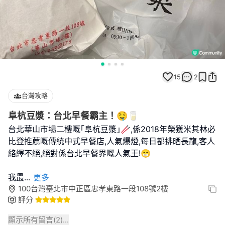
15
2
台灣攻略
阜杭豆漿：台北早餐霸主！🤤🥛
台北華山市場二樓嘅｢阜杭豆漿｣🥢,係2018年榮獲米其林必
比登推薦嘅傳統中式早餐店,人氣爆燈,每日都排晒長龍,客人
絡繹不絕,絕對係台北早餐界嘅人氣王!😁
我最
...
更多
100台灣臺北市中正區忠孝東路一段108號2樓
評分
顯示所有留言(
2
)...