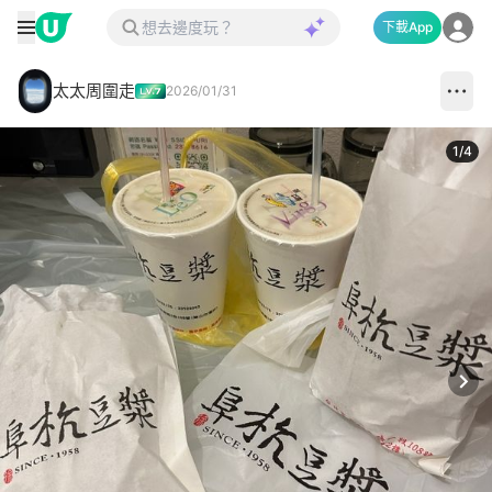
下載App
太太周圍走
2026/01/31
1
/
4
Next