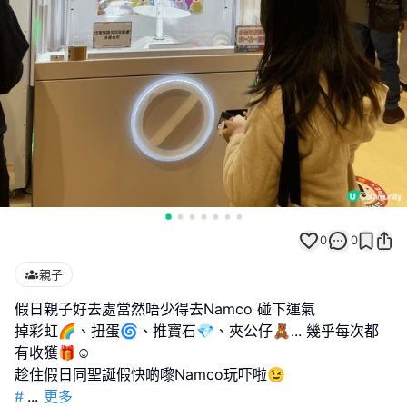
0
0
親子
假日親子好去處當然唔少得去Namco 碰下運氣
掉彩虹🌈、扭蛋🌀、推寶石💎、夾公仔🧸... 幾乎每次都
有收獲🎁☺️
#
...
更多