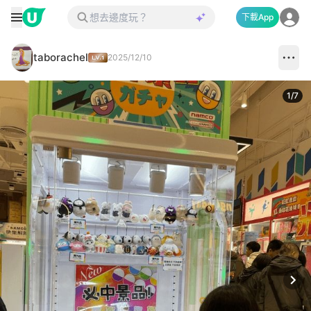
下載App
taborachel
2025/12/10
1
/
7
Next