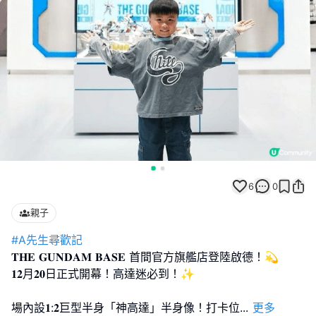
6
0
親子
#A先生尋歡記
𝐓𝐇𝐄 𝐆𝐔𝐍𝐃𝐀𝐌 𝐁𝐀𝐒𝐄 首間官方旗艦店登陸啟德！💫
𝟏𝟐月𝟐𝟎日正式開幕！高達迷必到！✨
場內設𝟏:𝟐巨型半身「神高達」半身像！打卡位
...
更多