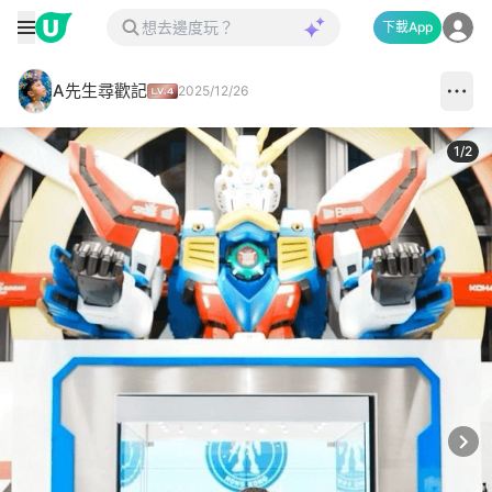
下載App
A先生尋歡記
2025/12/26
1
/
2
Next