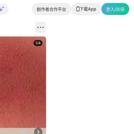
下載App
創作者合作平台
登入/註冊
1
/
4