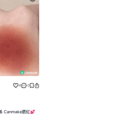
Next slide
4
0
anmake腮紅💕