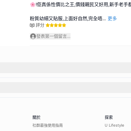
🌸!佢真係性價比之王,價錢親民又好用,新手老手
粉質幼細又貼服,上面好自然,完全唔
...
更多
評分
發表第一個留言...
關於
探索
社群最強使用指南
U Lifestyle