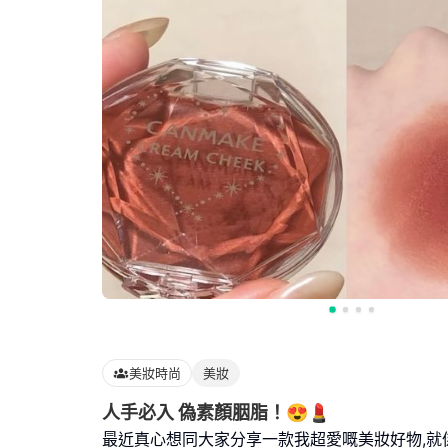
美妝時尚
美妝
人手必入 偽素顏胭脂！😍💄
最近真心想同大家分享一款我超愛嘅美妝好物,就係 C