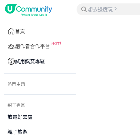
首頁
創作者合作平台
試用獎賞專區
熱門主題
親子專區
放電好去處
親子旅遊