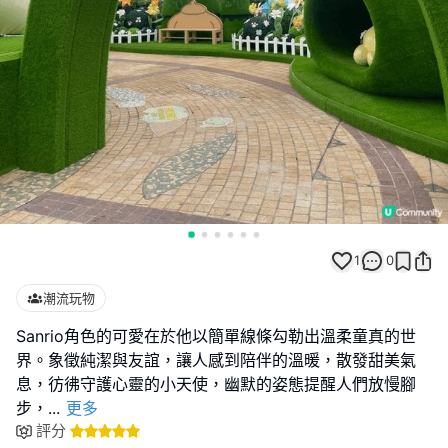
1
0
潮流玩物
Sanrio角色的可愛在於他以簡單線條勾勒出溫柔童真的世
界。象徵純潔與友誼，讓人感到陪伴的溫暖，散發甜美氣
息，彷彿守護心靈的小天使，幽默的姿態提醒人們放慢腳
步，
...
更多
評分