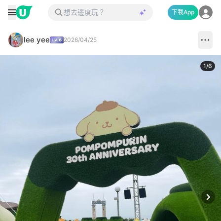
下載App
lee yee
2026/04/25
1
/
6
Next