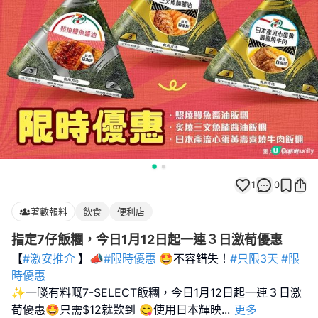
1
0
著數報料
飲食
便利店
指定7仔飯糰，今日1月12日起一連３日激荀優惠
【
#激安推介
】📣
#限時優惠
🤩不容錯失！
#只限3天
#限
時優惠
✨一啖有料嘅7-SELECT飯糰，今日1月12日起一連３日激
荀優惠🤩只需$12就歎到 😋使用日本輝映
...
更多