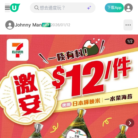
下載App
Johnny Man
2026/01/12
1
/
2
Next