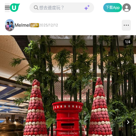
下載App
Melmel
2025/12/12
1
/
4
Next