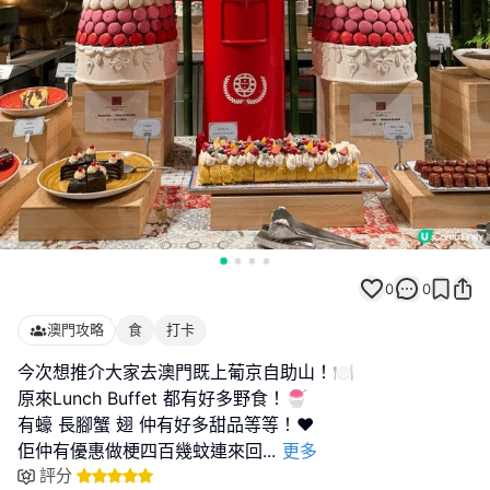
0
0
澳門攻略
食
打卡
今次想推介大家去澳門既上葡京自助山！🍽️
原來Lunch Buffet 都有好多野食！🍧
有蠔 長腳蟹 翅 仲有好多甜品等等！❤️
佢仲有優惠做梗四百幾蚊連來回
...
更多
評分