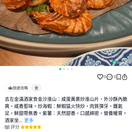
0
0
旅遊攻略
食
去左金滿酒家食金沙淮山：咸蛋黃裹炒淮山片，外沙酥內脆
爽，咸香惹味。炒海蝦：鮮蝦猛火快炒，肉質彈牙，鑊氣
足，鮮甜帶焦香。紫薯：天然甜香，口感綿密，營養暖胃。
酒家坐
...
更多
評分