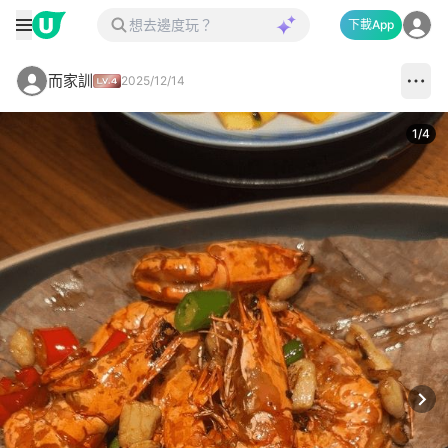
下載App
而家訓
2025/12/14
1
/
4
Next