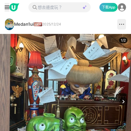
下載App
Medan1ui
2025/12/24
1
/
2
Next