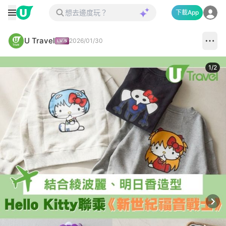
下載App
U Travel
2026/01/30
1
/
2
Next