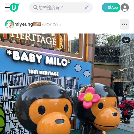
下載App
miyeung
2025/12/23
1
/
4
Next