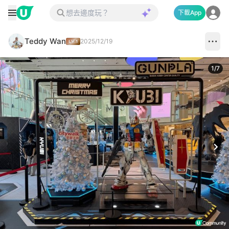
下載App
Teddy Wan
2025/12/19
1
/
7
Next