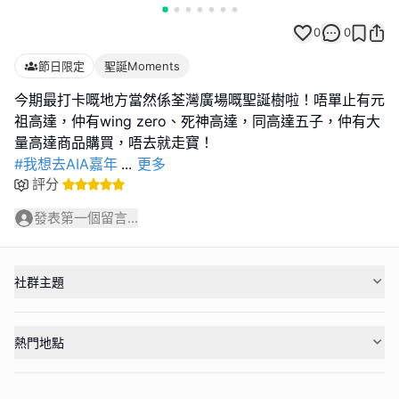
0
0
節日限定
聖誕Moments
今期最打卡嘅地方當然係荃灣廣場嘅聖誕樹啦！唔單止有元
祖高達，仲有wing zero、死神高達，同高達五子，仲有大
#我想去AIA嘉年
...
更多
評分
發表第一個留言...
社群主題
熱門地點