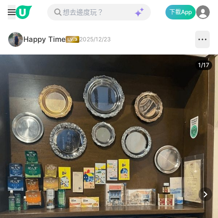
下載App
Happy Time
2025/12/23
1
/
17
Next