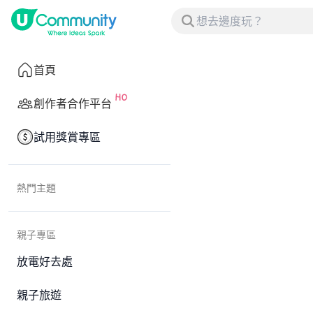
首頁
創作者合作平台
試用獎賞專區
熱門主題
親子專區
放電好去處
親子旅遊