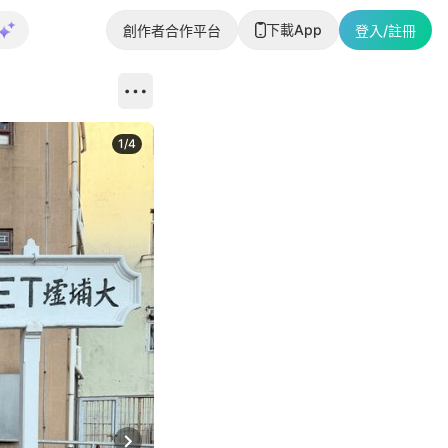
下載App
創作者合作平台
登入/註冊
1
/
4