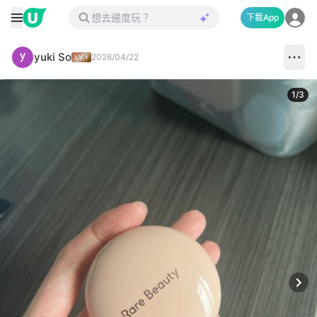
下載App
yuki So
2026/04/22
1
/
3
Next