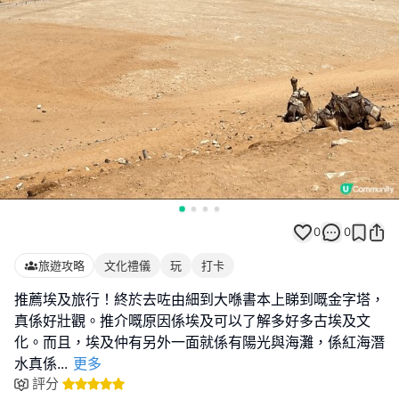
0
0
旅遊攻略
文化禮儀
玩
打卡
推薦埃及旅行！終於去咗由細到大喺書本上睇到嘅金字塔，
真係好壯觀。推介嘅原因係埃及可以了解多好多古埃及文
化。而且，埃及仲有另外一面就係有陽光與海灘，係紅海潛
水真係
...
更多
評分