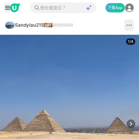
下載App
Sandylau215
2025/10/02
1
/
4
Next