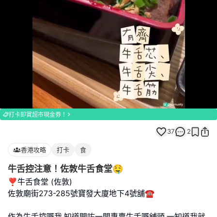
Loaded
:
Unmute
100.00%
打卡即賞超市現金券！
37
2
香港攻略
打卡
食
牛舌控注意！佐敦牛舌食堂🤤
❣️牛舌食堂 (佐敦)
佐敦廟街273-285號寶發大廈地下4號舖☎️
作為牛舌控嘅我,知道開咗一間專賣牛舌嘅舖頭,一知道我就